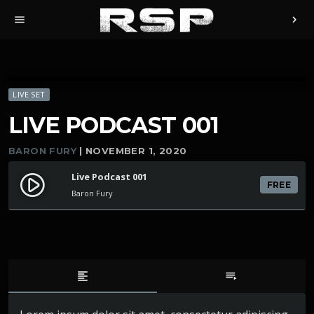
menu
chevron_right
LIVE SET
LIVE PODCAST 001
BARON FURY
| NOVEMBER 1, 2020
Live Podcast 001
play_circle_filled
FREE
Baron Fury
format_align_left
playlist_play